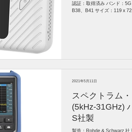
認証：取得済み バンド：5G Su
B38、B41 サイズ：119 x 72 
band...
2021年5月11日
スペクトラム・
(5kHz-31GH
S社製
製造：Rohde & Schwarz 社