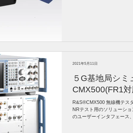
2021年5月11日
５G基地局シミ
CMX500(FR1対
R&S®CMX500 無線機
NRテスト用のソリューシ
のユーザーインタフェース、R
R&S®CMsquaresは
ーケンス制...