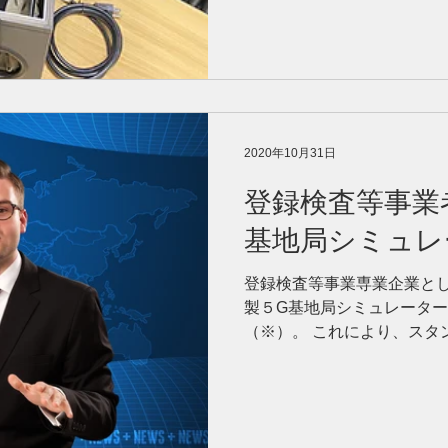
2020年10月31日
登録検査等事業
基地局シミュ
登録検査等事業専業企業として国
製５G基地局シミュレーター
（※）。 これにより、スタ
ない市販型端末でも電気的
検も可能となりました。 