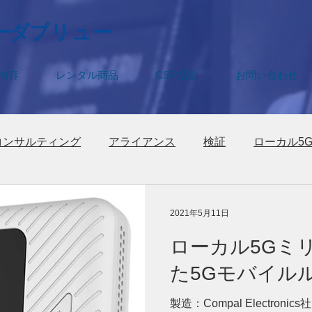
ーダ
ブリュー
内容
レンタル商品
CSR活動
お問い合わせ
コンサルティング
アライアンス
検証
ローカル5
2021年5月11日
ローカル5Gミリ
た5Gモバイルル
製造：Compal Electroni