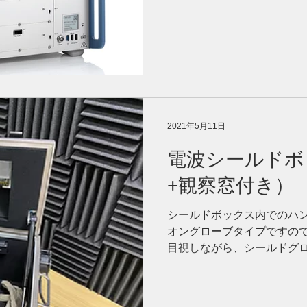
2021年5月11日
電波シールドボ
+観察窓付き）
シールドボックス内でのハン
オングローブタイプですの
目視しながら、シールドグ
を行うことができます。 製造：
ズ：43.2(W)...