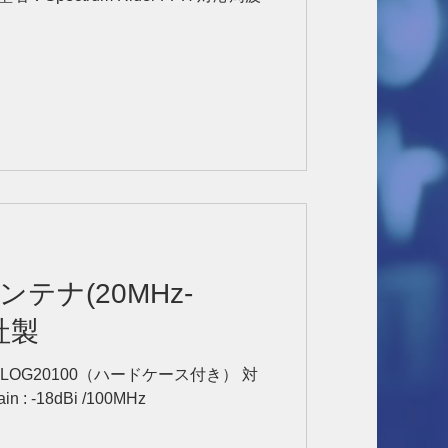
テナ(20MHz-
a社製
coLOG20100（ハードケース付き） 対
 : -18dBi /100MHz