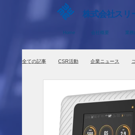
​株式会社
スリ
Home
会社概要
業務
全ての記事
CSR活動
企業ニュース