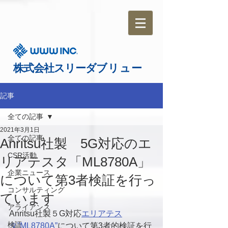
​株式会社
スリーダ
ブリュー
記事
全ての記事
2021年3月1日
全ての記事
Anritsu社製 5G対応のエ
CSR活動
リアテスタ「ML8780A」
企業ニュース
について第3者検証を行っ
コンサルティング
ています
アライアンス
Anritsu社製５G対応
エリアテス
検証
タ”ML8780A”
について第3者的検証を行