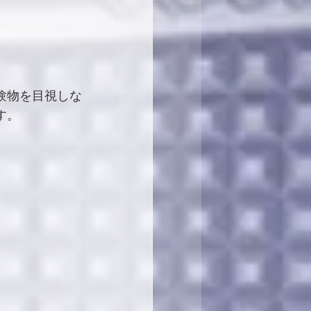
験物を目視しな
す。