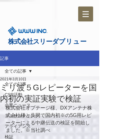
​株式会社
スリーダ
ブリュー
記事
全ての記事
2021年3月10日
全ての記事
ミリ波５Gレピーターを国
CSR活動
内初の実証実験で検証
企業ニュース
株式会社オプテージ様、DXアンテナ株
式会社様と共同で国内初※の
5G用レピ
コンサルティング
ーターによる中継伝送の検証を開始し
アライアンス
ました。※当社調べ
検証